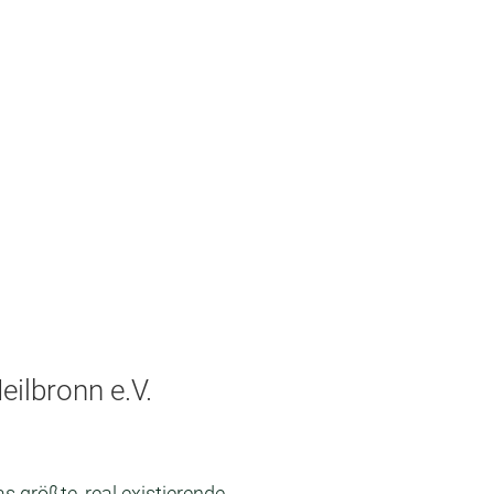
ilbronn e.V.
s größte, real existierende,