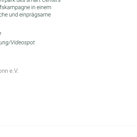
ufskampagne in einem
sche und einprägsame
e
bung/Videospot
onn e.V.