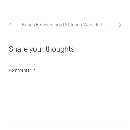
Neues Erscheiningsbild für NovoCrete
Relaunch Website Pflegenetz Heilbronn e.V.
Share your thoughts
Kommentar
*