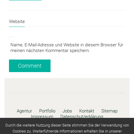
Website
Name, E-Mail-Adresse und Website in diesem Browser für
meinen nächsten Kommentar speichern.
Agentur
Portfolio
Jobs
Kontakt
Sitemap
Impressum
Datenschutzerklärung
Durch die weitere Nutzung dieser Seite stimmen Sie der Verwendung von
© Copyright 2020 CDS Norbert Rebmann -
Cookies zu. Weiterführende Informationen erhalten Sie in unserer