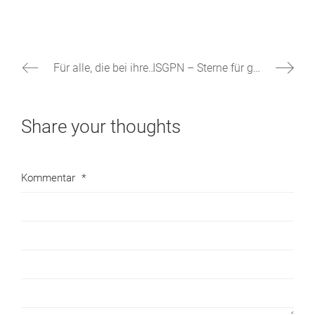
Für alle, die bei ihrem neuen Bad selbst Hand anlegen wollen …
ISGPN – Sterne für gute Pflege
Share your thoughts
Kommentar
*