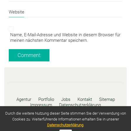
Website
Name, E-Mail-Adresse und Website in diesem Browser für
meinen nächsten Kommentar speichern.
Agentur
Portfolio
Jobs
Kontakt
Sitemap
Impressum
Datenschutzerklärung
Durch die weitere Nutzung dieser Seite stimmen Sie der Verwendung von
© Copyright 2020 CDS Norbert Rebmann -
Cookies zu. Weiterführende Informationen erhalten Sie in unserer
Concept Design Service. All Rights Reserved
Datenschutzerklärung
.